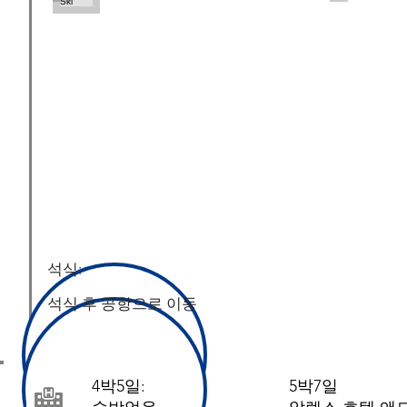
석식:
석식 후 공항으로 이동
4박5일:
​5박7일