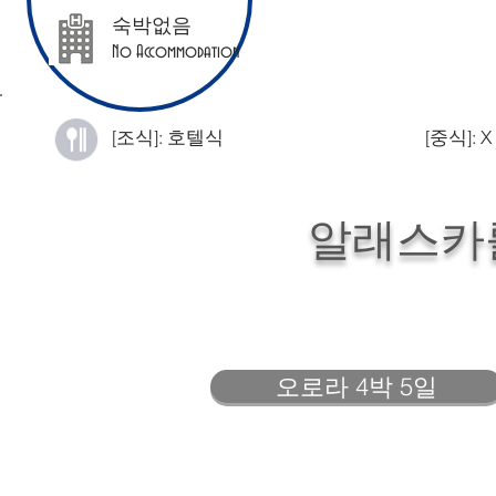
숙박없음
No Accommodation
[조식]: 호텔식
[중식]: X
알래스카
오로라 4박 5일