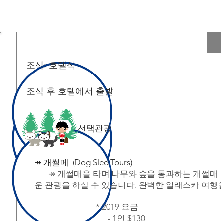
조식: 호텔식
​조식 후 호텔에서 출발
​선택관광
↠ 개썰메 (Dog Sled Tours)
↠ 개썰매을 타며 나무와 숲을 통과하는 개썰매 
운 관광을 하실 수 있습니다. 완벽한 알래스카 여
* 2019 요금
- 1인 $130