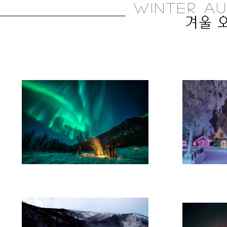
WINTER a
​겨울