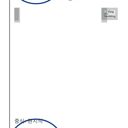
Dog Sledding
Dog Sleddi
PC:
PC:
Whitney
Whitney
McLaren
McLaren
중식: 현지식