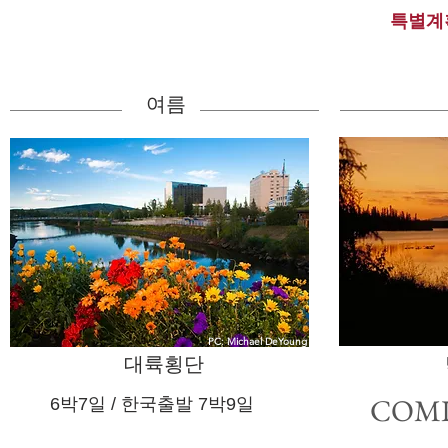
특별계
여름
PC: Michael DeYoung
대륙횡단
COM
​ 6박7일 / ​한국출발 7박9일