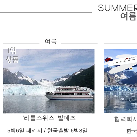
SUMME
​여
여름
1위
상품
'리틀스위스' 발데즈
​협력회
5박6일 패키지 / 한국출발 6박8일
​한