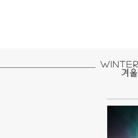
winte
​겨