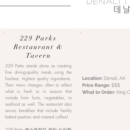
deNali 
데날
229 Parks
Restaurant &
Tavern
229 Parks stands alone as creating
fine dining-quality meals using the
Location:
Denali, AK
freshest, highest quality ingredients.
Their menu changes often to reflect
Price Range:
$$$
what is fresh or in season that
What to Order:
King C
include from fruits, vegetables, to
seafood as well. The restaurant also
serves breakfast that include freshly
baked pastries and roasted coffee!
229 Parks 레스토랑은 제일 신선한