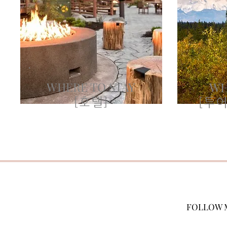
WHERE TO STAY
WH
[호텔]
[투어
FOLLOW 