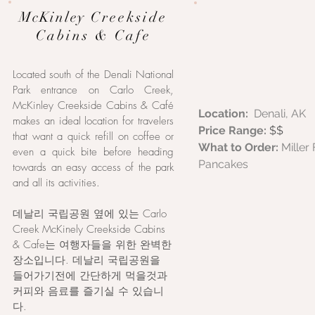
McKinley
Creekside
Cabins & Cafe
Located south of the Denali National
Park entrance on Carlo Creek,
McKinley Creekside Cabins & Café
Location:
Denali, AK
makes an ideal location for travelers
Price Range:
$$
that want a quick refill on coffee or
What to Order:
Miller
even a quick bite before heading
Pancakes
towards an easy access of the park
and all its activities.
데날리 국립공원 옆에 있는 Carlo
Creek McKinely Creekside Cabins
& Cafe는 여행자들을 위한 완벽한
장소입니다. 데날리 국립공원을
들어가기전에 간단하게 먹을것과
커피와 음료를 즐기실 수 있습니
다.