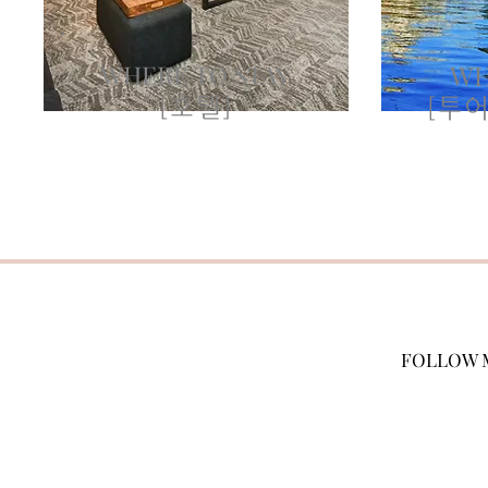
WHERE TO STAY
WH
[호텔]
[투어
FOLLOW 