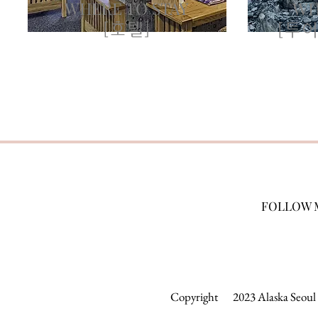
WHERE TO STAY
WH
[호텔]
[투어
FOLLOW 
Copyright 2023 Alaska Seoul &