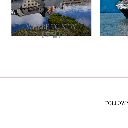
WHERE TO STAY
WH
[호텔]
[투어
FOLLOW 